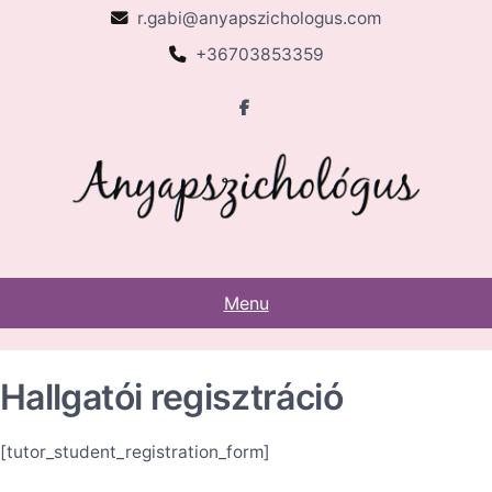
Skip
r.gabi@anyapszichologus.com
to
+36703853359
content
Menu
Hallgatói regisztráció
[tutor_student_registration_form]