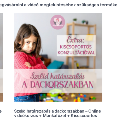
 megvásárolni a videó megtekintéséhez szükséges terméke
e
Szelíd határszabás a dackorszakban – Online
videókurzus + Munkafüzet + Kiscsoportos