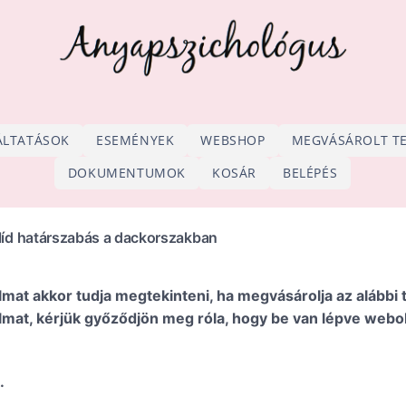
ÁLTATÁSOK
ESEMÉNYEK
WEBSHOP
MEGVÁSÁROLT T
DOKUMENTUMOK
KOSÁR
BELÉPÉS
líd határszabás a dackorszakban
talmat akkor tudja megtekinteni, ha megvásárolja az aláb
talmat, kérjük győződjön meg róla, hogy be van lépve we
.