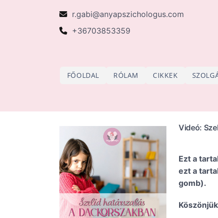
Skip
r.gabi@anyapszichologus.com
to
+36703853359
content
FŐOLDAL
RÓLAM
CIKKEK
SZOLG
Videó: Sze
Ezt a tar
ezt a tar
gomb).
Köszönjük