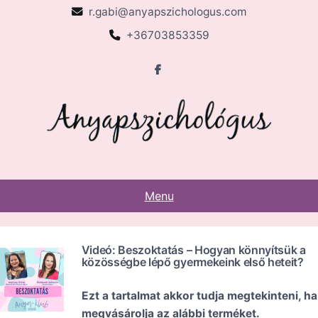
Skip
r.gabi@anyapszichologus.com
to
+36703853359
content
Menu
Videó: Beszoktatás – Hogyan könnyítsük a
közösségbe lépő gyermekeink első heteit?
Ezt a tartalmat akkor tudja megtekinteni, ha
megvásárolja az alábbi terméket.